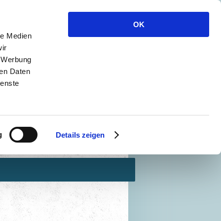
OK
le Medien
ir
, Werbung
ren Daten
chologin
ienste
nschild
g
Details zeigen