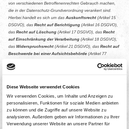
von verschiedenen Betroffenenrechten Gebrauch machen,
die in der Datenschutz-Grundverordnung verankert sind.
Hierbei handelt es sich um das
Auskunftsrecht
(Artikel 15
DSGVO), das
Recht auf Berichtigung
(Artikel 16 DSGVO),
das
Recht auf Löschung
(Artikel 17 DSGVO), das
Recht
auf Einschränkung der Verarbeitung
(Artikel 18 DSGVO),
das
Widerspruchsrecht
(Artikel 21 DSGVO), das
Recht auf
Beschwerde bei einer Aufsichtsbehörde
(Artikel 77
DSGVO) sowie das
Recht auf Datenübertragbarkeit
(Artikel
20 DSGVO).
Cookies
Diese Webseite verwendet Cookies
Die Internetseiten verwenden teilweise so genannte Cookies.
Cookies richten auf Ihrem Rechner keinen Schaden an und
Wir verwenden Cookies, um Inhalte und Anzeigen zu
enthalten keine Viren. Cookies dienen dazu, unser Angebot
personalisieren, Funktionen für soziale Medien anbieten
nutzerfreundlicher, effektiver und sicherer zu machen.
Cookies sind kleine Textdateien, die auf Ihrem Rechner
zu können und die Zugriffe auf unsere Website zu
abgelegt werden und die Ihr Browser speichert.
analysieren. Außerdem geben wir Informationen zu Ihrer
Verwendung unserer Website an unsere Partner für
Cookies, die zur Durchführung des elektronischen