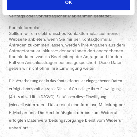
OK
Grundlage für die Datenverarbeitung ist Art. 6 Abs. 1 lit. b
DSGVO, der die Verarbeitung von Daten zur Erfüllung eines
Vertrags oder vorvertraglicher Maßnahmen gestattet.
Kontaktformular
Sollten wir ein elektronisches Kontaktformular auf meiner
Webseite anbieten, wenn Sie mir per Kontaktformular
Anfragen zukommen lassen, werden Ihre Angaben aus dem
Anfrageformular inklusive der von Ihnen dort angegebenen
Kontaktdaten zwecks Bearbeitung der Anfrage und für den
Fall von Anschlussfragen bei uns gespeichert. Diese Daten
geben wir nicht ohne Ihre Einwilligung weiter.
Die Verarbeitung der in das Kontaktformular eingegebenen Daten
erfolgt dann somit ausschließlich auf Grundlage Ihrer Einwilligung
(Art. 6 Abs. 1 lit. a DSGVO). Sie können diese Einwilligung
widerrufen. Dazu reicht eine formlose Mitteilung per
jederzeit
E-Mail an uns. Die Rechtmäßigkeit der bis zum Widerruf
erfolgten Datenverarbeitungsvorgänge bleibt vom Widerruf
unberührt.